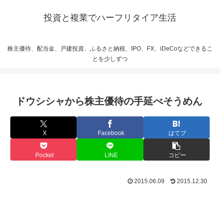
投資と複業でハーフリタイア生活
株主優待、配当金、戸建投資、ふるさと納税、IPO、FX、iDeCoなどできるこ
とを少しずつ
ドウシシャから株主優待の手延べそうめん
X
Facebook
はてブ
Pocket
LINE
コピー
2015.06.09
2015.12.30