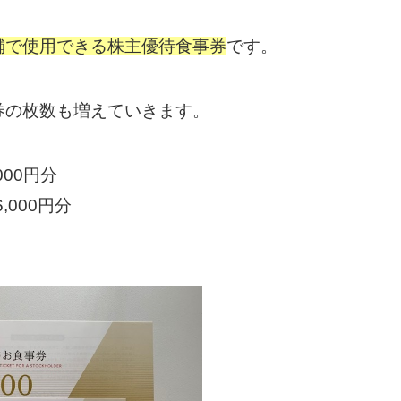
舗で使用できる株主優待食事券
です。
券の枚数も増えていきます。
000円分
,000円分
分