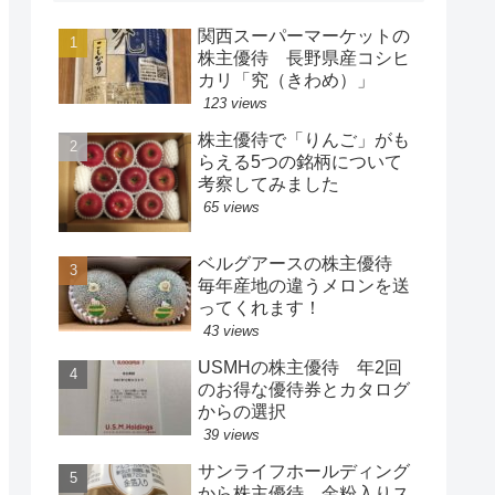
関西スーパーマーケットの
株主優待 長野県産コシヒ
カリ「究（きわめ）」
123 views
株主優待で「りんご」がも
らえる5つの銘柄について
考察してみました
65 views
ベルグアースの株主優待
毎年産地の違うメロンを送
ってくれます！
43 views
USMHの株主優待 年2回
のお得な優待券とカタログ
からの選択
39 views
サンライフホールディング
から株主優待 金粉入りス