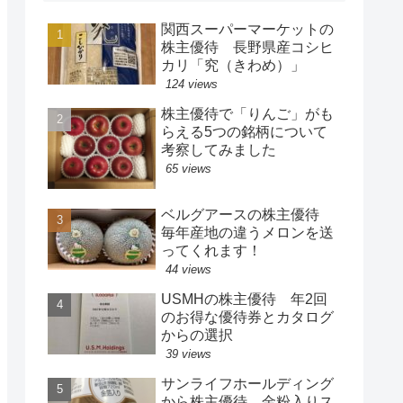
関西スーパーマーケットの
株主優待 長野県産コシヒ
カリ「究（きわめ）」
124 views
株主優待で「りんご」がも
らえる5つの銘柄について
考察してみました
65 views
ベルグアースの株主優待
毎年産地の違うメロンを送
ってくれます！
44 views
USMHの株主優待 年2回
のお得な優待券とカタログ
からの選択
39 views
サンライフホールディング
から株主優待 金粉入りス