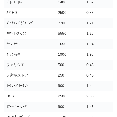
ﾄﾞﾄｰﾙ日ﾚｽ
1400
1.52
ｽｷﾞHD
2500
0.85
ﾀﾞｲﾔﾓﾝﾄﾞﾀﾞｲﾆﾝｸﾞ
7200
1.21
ｸﾘｴｲﾄﾚｽﾄﾗﾝﾂ
5550
1.28
ヤマザワ
1650
1.94
ｺｰﾅﾝ商事
1900
1.98
フェリシモ
500
0.48
天満屋ストア
250
0.48
ﾘｯｸｺｰﾎﾟﾚｰｼｮﾝ
900
1.4
UCS
2500
2.66
ﾘﾃｰﾙﾊﾟｰﾄﾅｰｽﾞ
900
1.45