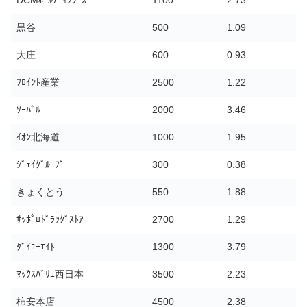
DCMﾎｰﾙﾃﾞｨﾝｸﾞｽ
1100
2.73
黒谷
500
1.09
大庄
600
0.93
ﾌﾛｲﾝﾄ産業
2500
1.22
ｿｰﾊﾞﾙ
2000
3.46
ｲｵﾝ北海道
1000
1.95
ｼﾞｪｲｸﾞﾙｰﾌﾟ
300
0.38
きょくとう
550
1.88
ｻｯﾎﾟﾛﾄﾞﾗｯｸﾞｽﾄｱ
2700
1.29
ﾀﾞｲﾕｰｴｲﾄ
1300
3.79
ﾏｯｸｽﾊﾞﾘｭ西日本
3500
2.23
柿安本店
4500
2.38