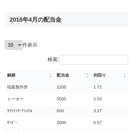
2016年4月の配当金
件表示
検索:
銘柄
配当金
利回り
稲葉製作所
1200
1.72
トーホー
5000
2.03
ﾔﾏﾄｲﾝﾀｰﾅｼｮﾅﾙ
600
3.17
ｻﾝﾃﾞｰ
2000
0.57