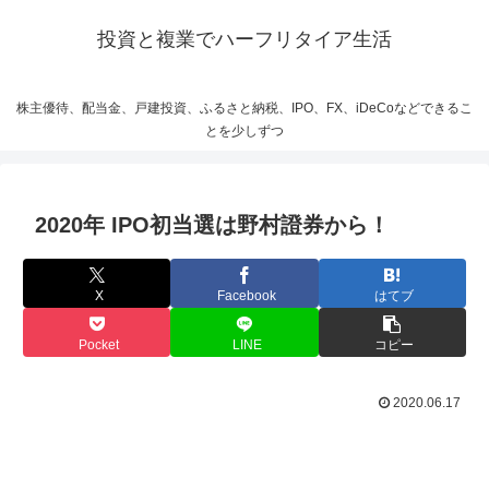
投資と複業でハーフリタイア生活
株主優待、配当金、戸建投資、ふるさと納税、IPO、FX、iDeCoなどできるこ
とを少しずつ
2020年 IPO初当選は野村證券から！
X
Facebook
はてブ
Pocket
LINE
コピー
2020.06.17