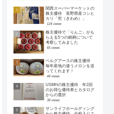
関西スーパーマーケットの
株主優待 長野県産コシヒ
カリ「究（きわめ）」
124 views
株主優待で「りんご」がも
らえる5つの銘柄について
考察してみました
65 views
ベルグアースの株主優待
毎年産地の違うメロンを送
ってくれます！
44 views
USMHの株主優待 年2回
のお得な優待券とカタログ
からの選択
39 views
サンライフホールディング
から株主優待 金粉入りス