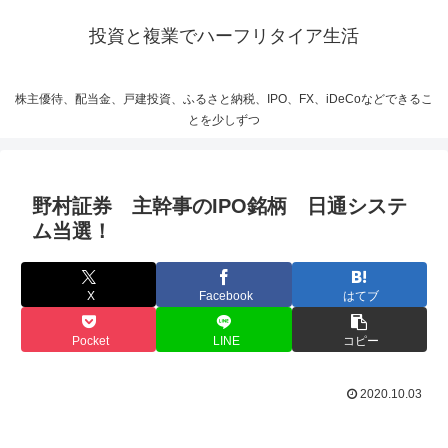
投資と複業でハーフリタイア生活
株主優待、配当金、戸建投資、ふるさと納税、IPO、FX、iDeCoなどできるこ
とを少しずつ
野村証券 主幹事のIPO銘柄 日通システ
ム当選！
X
Facebook
はてブ
Pocket
LINE
コピー
2020.10.03