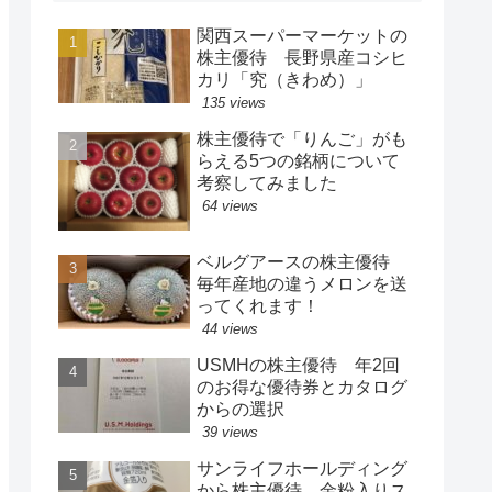
関西スーパーマーケットの
株主優待 長野県産コシヒ
カリ「究（きわめ）」
135 views
株主優待で「りんご」がも
らえる5つの銘柄について
考察してみました
64 views
ベルグアースの株主優待
毎年産地の違うメロンを送
ってくれます！
44 views
USMHの株主優待 年2回
のお得な優待券とカタログ
からの選択
39 views
サンライフホールディング
から株主優待 金粉入りス