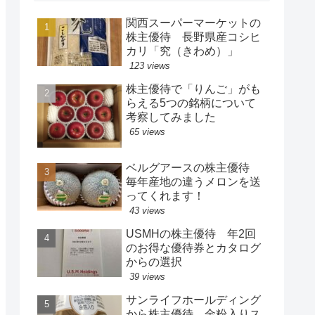
関西スーパーマーケットの
株主優待 長野県産コシヒ
カリ「究（きわめ）」
123 views
株主優待で「りんご」がも
らえる5つの銘柄について
考察してみました
65 views
ベルグアースの株主優待
毎年産地の違うメロンを送
ってくれます！
43 views
USMHの株主優待 年2回
のお得な優待券とカタログ
からの選択
39 views
サンライフホールディング
から株主優待 金粉入りス