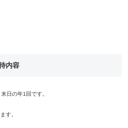
優待内容
月末日の年1回です。
きます。