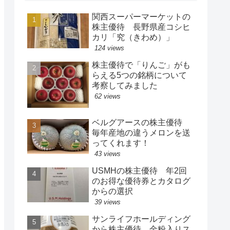
関西スーパーマーケットの
株主優待 長野県産コシヒ
カリ「究（きわめ）」
124 views
株主優待で「りんご」がも
らえる5つの銘柄について
考察してみました
62 views
ベルグアースの株主優待
毎年産地の違うメロンを送
ってくれます！
43 views
USMHの株主優待 年2回
のお得な優待券とカタログ
からの選択
39 views
サンライフホールディング
から株主優待 金粉入りス