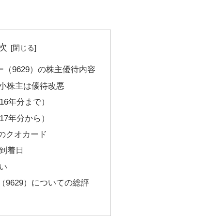
次
（9629）の株主優待内容
ら小株主は優待改悪
016年分まで）
017年分から）
のクオカード
到着日
い
9629）についての総評