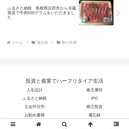
ふるさと納税 島根県浜田市から冷蔵
発送で牛肉500グラムをいただきまし
た
ホーム
備忘録
株の売買
投資と複業でハーフリタイア生活
人生設計
株主優待
ふるさと納税
IPO
立会外分売
積立投資
お勧め書籍
備忘録
© 2014 投資と複業でハーフリタイア生活.