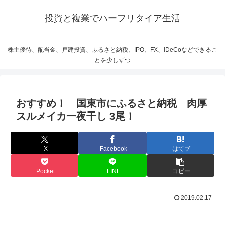
投資と複業でハーフリタイア生活
株主優待、配当金、戸建投資、ふるさと納税、IPO、FX、iDeCoなどできるこ
とを少しずつ
おすすめ！ 国東市にふるさと納税 肉厚
スルメイカ一夜干し 3尾！
X
Facebook
はてブ
Pocket
LINE
コピー
2019.02.17