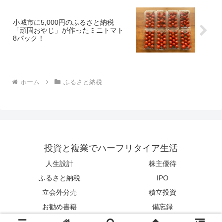
小城市に5,000円のふるさと納税
「頑固おやじ」が作ったミニトマト
8パック！
ホーム
ふるさと納税
投資と複業でハーフリタイア生活
人生設計
株主優待
ふるさと納税
IPO
立会外分売
積立投資
お勧め書籍
備忘録