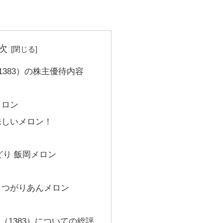
次
383）の株主優待内容
メロン
味しいメロン！
どり 飯岡メロン
 つがりあんメロン
（1383）についての総評