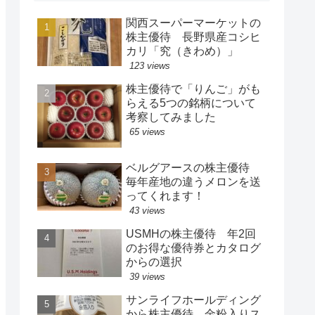
関西スーパーマーケットの
株主優待 長野県産コシヒ
カリ「究（きわめ）」
123 views
株主優待で「りんご」がも
らえる5つの銘柄について
考察してみました
65 views
ベルグアースの株主優待
毎年産地の違うメロンを送
ってくれます！
43 views
USMHの株主優待 年2回
のお得な優待券とカタログ
からの選択
39 views
サンライフホールディング
から株主優待 金粉入りス