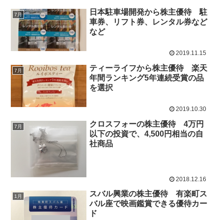
日本駐車場開発から株主優待 駐
7月
車券、リフト券、レンタル券など
など
2019.11.15
ティーライフから株主優待 楽天
7月
年間ランキング5年連続受賞の品
を選択
2019.10.30
クロスフォーの株主優待 4万円
7月
以下の投資で、4,500円相当の自
社商品
2018.12.16
スバル興業の株主優待 有楽町ス
1月
バル座で映画鑑賞できる優待カー
ド