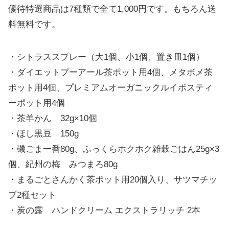
優待特選商品は7種類で全て1,000円です。もちろん送
料無料です。
・シトラススプレー（大1個、小1個、置き皿1個）
・ダイエットプーアール茶ポット用4個、メタボメ茶
ポット用4個、プレミアムオーガニックルイボスティ
ーポット用4個
・茶羊かん 32g×10個
・ほし黒豆 150g
・磯ごま一番80g、ふっくらホクホク雑穀ごはん25g×3
個、紀州の梅 みつまろ80g
・まるごとさんかく茶ポット用20個入り、サツマチッ
プ2種セット
・炭の露 ハンドクリーム エクストラリッチ 2本