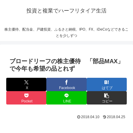
投資と複業でハーフリタイア生活
株主優待、配当金、戸建投資、ふるさと納税、IPO、FX、iDeCoなどできるこ
とを少しずつ
ブロードリーフの株主優待 「部品MAX」
で今年も希望の品とれず
X
Facebook
はてブ
Pocket
LINE
コピー
2018.04.10
2018.04.25