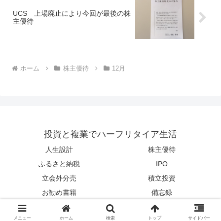
UCS 上場廃止により今回が最後の株
主優待
ホーム
株主優待
12月
投資と複業でハーフリタイア生活
人生設計
株主優待
ふるさと納税
IPO
立会外分売
積立投資
お勧め書籍
備忘録
© 2014 投資と複業でハーフリタイア生活.
メニュー
ホーム
検索
トップ
サイドバー