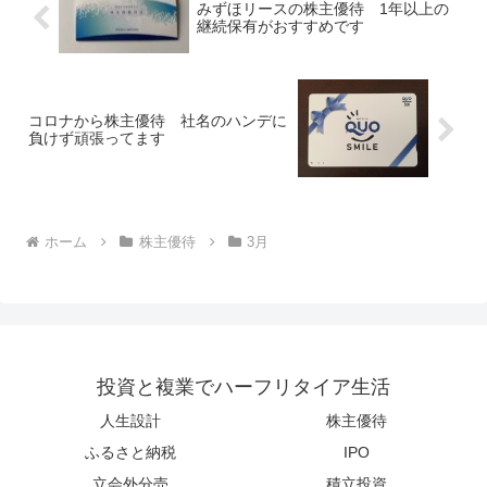
みずほリースの株主優待 1年以上の
継続保有がおすすめです
コロナから株主優待 社名のハンデに
負けず頑張ってます
ホーム
株主優待
3月
投資と複業でハーフリタイア生活
人生設計
株主優待
ふるさと納税
IPO
立会外分売
積立投資