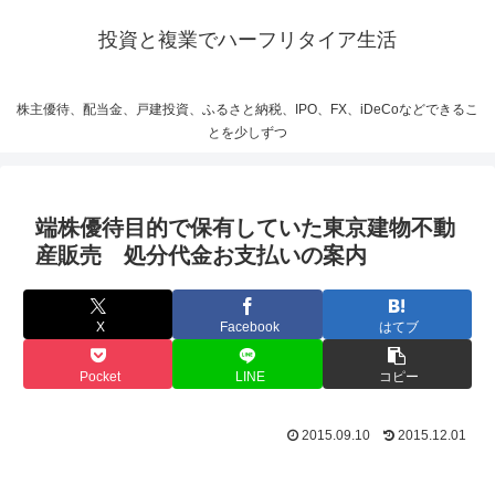
投資と複業でハーフリタイア生活
株主優待、配当金、戸建投資、ふるさと納税、IPO、FX、iDeCoなどできるこ
とを少しずつ
端株優待目的で保有していた東京建物不動
産販売 処分代金お支払いの案内
X
Facebook
はてブ
Pocket
LINE
コピー
2015.09.10
2015.12.01