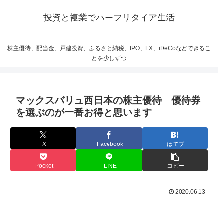
投資と複業でハーフリタイア生活
株主優待、配当金、戸建投資、ふるさと納税、IPO、FX、iDeCoなどできるこ
とを少しずつ
マックスバリュ西日本の株主優待 優待券
を選ぶのが一番お得と思います
X
Facebook
はてブ
Pocket
LINE
コピー
2020.06.13