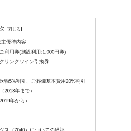
次
株主優待内容
用券(施設利用:1,000円券)
クリングワイン引換券
飲物5%割引、ご葬儀基本費用20%割引
2018年まで）
019年から）
ス（7040）についての総評