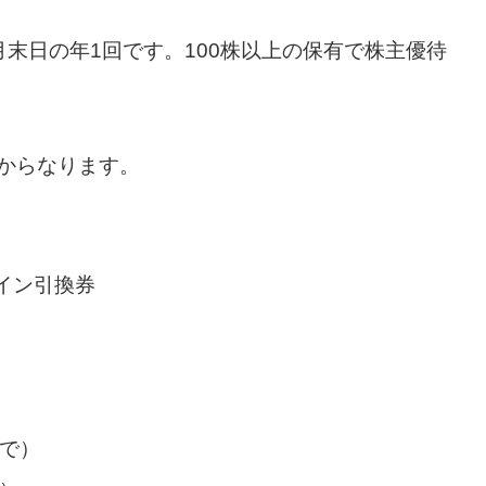
月末日の年1回です。100株以上の保有で株主優待
からなります。
イン引換券
引
まで）