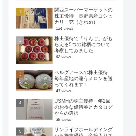
関西スーパーマーケットの
株主優待 長野県産コシヒ
カリ「究（きわめ）」
124 views
株主優待で「りんご」がも
らえる5つの銘柄について
考察してみました
62 views
ベルグアースの株主優待
毎年産地の違うメロンを送
ってくれます！
43 views
USMHの株主優待 年2回
のお得な優待券とカタログ
からの選択
39 views
サンライフホールディング
から株主優待 金粉入りス