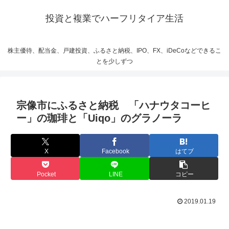
投資と複業でハーフリタイア生活
株主優待、配当金、戸建投資、ふるさと納税、IPO、FX、iDeCoなどできるこ
とを少しずつ
宗像市にふるさと納税 「ハナウタコーヒ
ー」の珈琲と「Uiqo」のグラノーラ
X
Facebook
はてブ
Pocket
LINE
コピー
2019.01.19