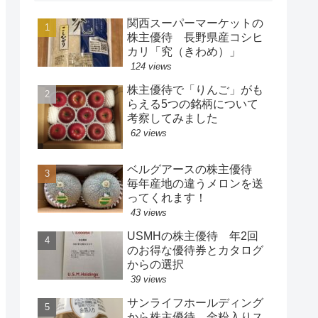
関西スーパーマーケットの
株主優待 長野県産コシヒ
カリ「究（きわめ）」
124 views
株主優待で「りんご」がも
らえる5つの銘柄について
考察してみました
62 views
ベルグアースの株主優待
毎年産地の違うメロンを送
ってくれます！
43 views
USMHの株主優待 年2回
のお得な優待券とカタログ
からの選択
39 views
サンライフホールディング
から株主優待 金粉入りス